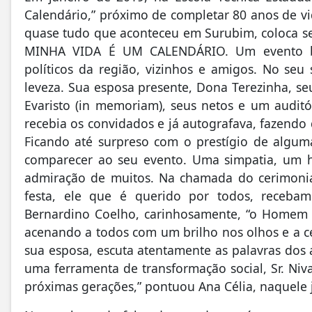
Calendário,” próximo de completar 80 anos de v
quase tudo que aconteceu em Surubim, coloca s
MINHA VIDA É UM CALENDÁRIO. Um evento bem
políticos da região, vizinhos e amigos. No seu
leveza. Sua esposa presente, Dona Terezinha, seu
Evaristo (in memoriam), seus netos e um auditó
recebia os convidados e já autografava, fazendo
Ficando até surpreso com o prestígio de algu
comparecer ao seu evento. Uma simpatia, um 
admiração de muitos. Na chamada do cerimonial
festa, ele que é querido por todos, receba
Bernardino Coelho, carinhosamente, “o Homem 
acenando a todos com um brilho nos olhos e a ce
sua esposa, escuta atentamente as palavras dos 
uma ferramenta de transformação social, Sr. Niva
próximas gerações,” pontuou Ana Célia, naquele 