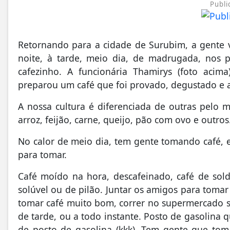
Publi
Retornando para a cidade de Surubim, a gente v
noite, à tarde, meio dia, de madrugada, nos p
cafezinho. A funcionária Thamirys (foto aci
preparou um café que foi provado, degustado e 
A nossa cultura é diferenciada de outras pelo 
arroz, feijão, carne, queijo, pão com ovo e outros
No calor de meio dia, tem gente tomando café, e
para tomar.
Café moído na hora, descafeinado, café de sold
solúvel ou de pilão. Juntar os amigos para toma
tomar café muito bom, correr no supermercado s
de tarde, ou a todo instante. Posto de gasolin
de posto de gasolina (kkk). Tem gente que tom