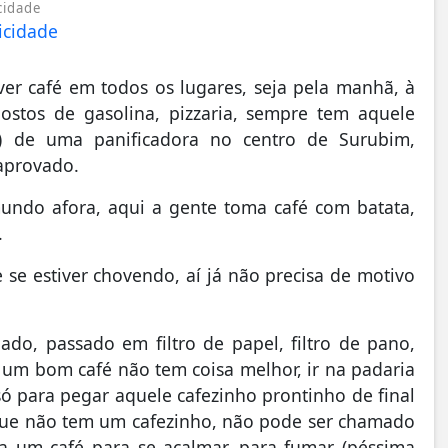
cidade
er café em todos os lugares, seja pela manhã, à
ostos de gasolina, pizzaria, sempre tem aquele
ma) de uma panificadora no centro de Surubim,
aprovado.
mundo afora, aqui a gente toma café com batata,
.
 se estiver chovendo, aí já não precisa de motivo
ado, passado em filtro de papel, filtro de pano,
r um bom café não tem coisa melhor, ir na padaria
ó para pegar aquele cafezinho prontinho de final
a que não tem um cafezinho, não pode ser chamado
a um café para se acalmar, para fumar (péssima