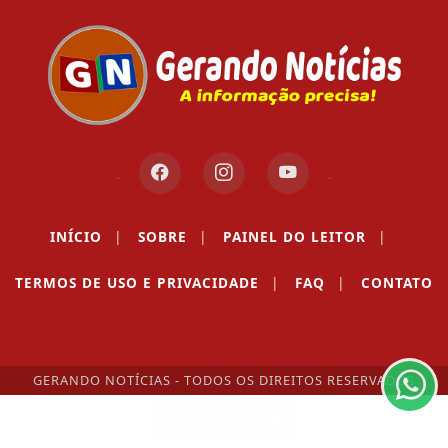
INÍCIO
|
SOBRE
|
PAINEL DO LEITOR
|
Termos de Uso e Privacidade
Esse site utiliza cookies para melhorar sua
TERMOS DE USO E PRIVACIDADE
|
FAQ
|
CONTATO
experiência de navegação. Ao continuar o acesso,
entendemos que você concorda com nossos Termos
de Uso e Privacidade.
PARA MAIS INFORMAÇÕES,
ACESSE NOSSOS TERMOS
GERANDO NOTÍCIAS - TODOS OS DIREITOS RESERVADOS
CLICANDO AQUI
PROSSEGUIR