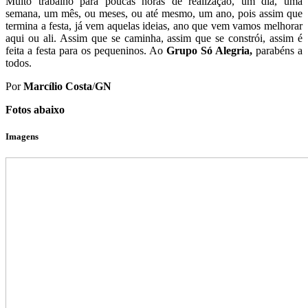
Muito trabalho para poucas horas de realização, um dia, uma
semana, um mês, ou meses, ou até mesmo, um ano, pois assim que
termina a festa, já vem aquelas ideias, ano que vem vamos melhorar
aqui ou ali. Assim que se caminha, assim que se constrói, assim é
feita a festa para os pequeninos. Ao
Grupo Só Alegria,
parabéns a
todos.
Por
Marcílio Costa
/
GN
Fotos abaixo
Imagens