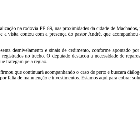
calização na rodovia PE-89, nas proximidades da cidade de Machados, 
 e a visita contou com a presença do pastor André, que acompanhou o 
resenta desnivelamento e sinais de cedimento, conforme apontado por 
is registrados no trecho. O deputado destacou a necessidade de reparos
 que trafegam pela região.
afirmou que continuará acompanhando o caso de perto e buscará diálogo
or falta de manutenção e investimentos. Estamos aqui para cobrar solu