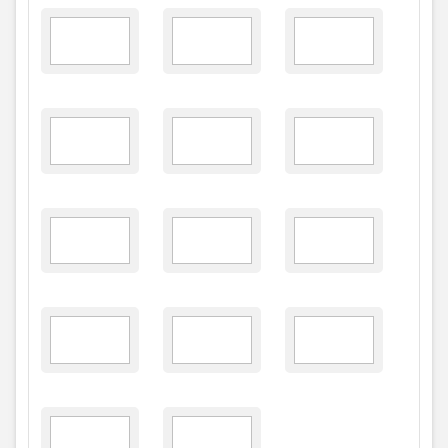
FONTE/CRÉDITOS:
GERANDO NOTÍCIAS
FONTE/CRÉDITOS (IMAGEM DE CAPA):
Foto:
Marcílio Costa