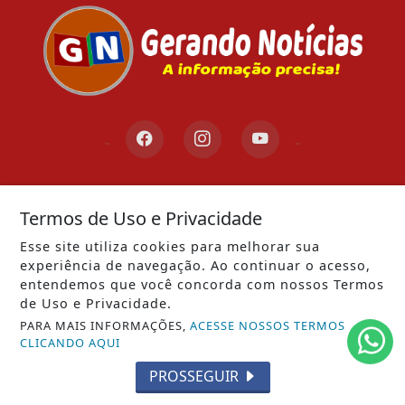
INÍCIO
|
SOBRE
|
PAINEL DO LEITOR
|
TERMOS DE USO E PRIVACIDADE
|
FAQ
|
CONTATO
GERANDO NOTÍCIAS - TODOS OS DIREITOS RESERVADOS
Termos de Uso e Privacidade
Esse site utiliza cookies para melhorar sua
experiência de navegação. Ao continuar o acesso,
entendemos que você concorda com nossos Termos
de Uso e Privacidade.
PARA MAIS INFORMAÇÕES,
ACESSE NOSSOS TERMOS
CLICANDO AQUI
PROSSEGUIR