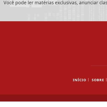
Você pode ler matérias exclusivas, anunciar cla
|
INÍCIO
SOBRE
Termos de Uso e Privacidade
Esse site utiliza cookies para melhorar sua
concorda com nossos Termos de Uso e Priva