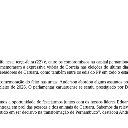
nesta terça-feira (22) e, entre os compromissos na capital pernambucan
memoraram a expressiva vitória de Correia nas eleições do último dia 
 vereadores de Caruaru, como também entre os edis do PP em todo o es
comemoração do feito nas urnas, Anderson abordou alguns assuntos polí
pleito de 2026. O parlamentar caruaruense se sentiu prestigiado por 
emos a oportunidade de festejarmos juntos com os nossos líderes Eduar
 entrega em prol das pessoas e dos animais de Caruaru. Sabemos da relev
 partido em ser decisivo na transformação de Pernambuco”, destacou And