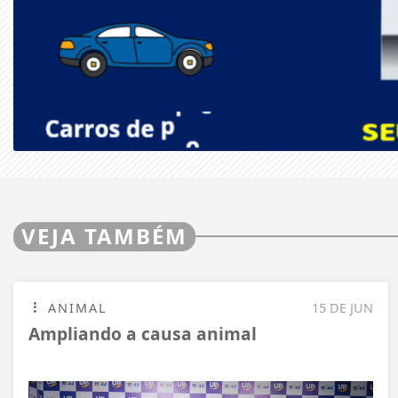
VEJA TAMBÉM
ANIMAL
15 DE JUN
Ampliando a causa animal