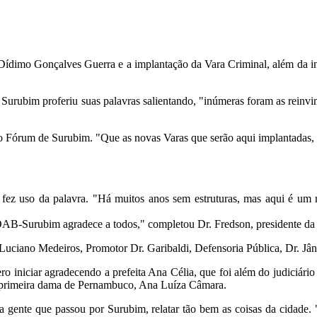
 Dídimo Gonçalves Guerra e a implantação da Vara Criminal, além da in
 Surubim proferiu suas palavras salientando, "inúmeras foram as reinvin
do Fórum de Surubim. "Que as novas Varas que serão aqui implantadas
fez uso da palavra. "Há muitos anos sem estruturas, mas aqui é um 
a OAB-Surubim agradece a todos," completou Dr. Fredson, presidente
Luciano Medeiros, Promotor Dr. Garibaldi, Defensoria Pública, Dr. Jâni
 iniciar agradecendo a prefeita Ana Célia, que foi além do judiciário e
 a primeira dama de Pernambuco, Ana Luíza Câmara.
a gente que passou por Surubim, relatar tão bem as coisas da cidade