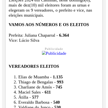
Eleições 2024 em Casinhas, neste domingo(6),
mais de dez(10) mil eleitores foram as urnas e
elegeram os 9 vereadores, o prefeito e vice, nas
eleições municipais.
VAMOS AOS NÚMEROS E OS ELEITOS
Prefeita: Juliana Chaparral -
6.364
Vice: Lúcio Silva
Publicidade
VEREADORES ELEITOS
Elias de Muamba -
1.135
Thiago de Bengalas -
993
Charliane de Amós -
745
Maciel Sales -
611
Átilla -
577
Everaldo Barbosa -
540
Valdiane do Junco -
530