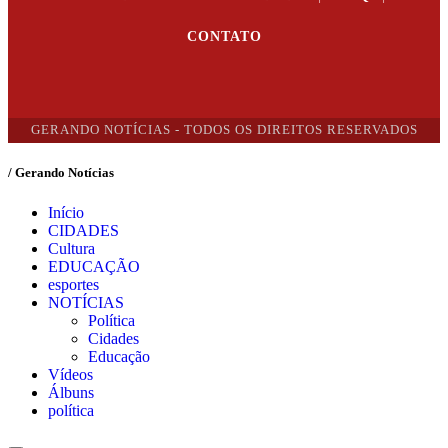
CONTATO
GERANDO NOTÍCIAS - TODOS OS DIREITOS RESERVADOS
/ Gerando Notícias
Início
CIDADES
Cultura
EDUCAÇÃO
esportes
NOTÍCIAS
Política
Cidades
Educação
Vídeos
Álbuns
política