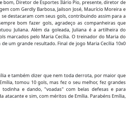
bom, Diretor de Esportes Ilário Pio, presente, diretor de
gem com Gerdly Barbosa, Jailson José, Maurício Moreira e
n se destacaram com seus gols, contribuindo assim para a
 é sempre bom fazer gols, agradeço as companheiras que
ou Juliana. Além da goleada, Juliana é a artilheira do
s marcados pelo Maria Cecília. O treinador do Maria do
 de um grande resultado. Final de jogo Maria Cecília 10x0
ília e também dizer que nem toda derrota, por maior que
 Emília, tomou 10 gols, mas fez o seu melhor, fez grandes
cou todinha e dando, "voadas" com belas defesas e para
da atacante e sim, com méritos de Emília. Parabéns Emília,