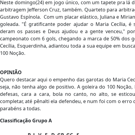
Neste domingo(24) em jogo único, com um tapete pra lá de 
arbitragem Jefferson Cruz, também. Quarteto para arbitra
Gustavo Espínola. Com um placar elástico, Juliana e Miria
goleada. "É gratificante poder ajudar o Maria Cecília,
deram os passes e Deus ajudou e a gente venceu," pontu
campeonato com 6 gols, chegando a marca de 50% dos gol
Cecília, Esquerdinha, adiantou toda a sua equipe em busca
100 Noção.
OPINIÃO
Quero destacar aqui o empenho das garotas do Maria Cec
seja, não tenha algo de positivo. A goleira do 100 Noção,
defesas, cara a cara, bola no canto, no alto, se esti
completar, até pênalti ela defendeu, e num foi com o erro 
parabéns a todas.
Classificação Grupo A
P J V E D GP GC S