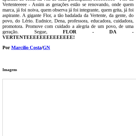
Vertenteeeee - Assim as gerações estão se renovando, onde quem
marca, já foi noiva, quem observa já foi integrante, quem grita, já foi
aspirante. A gigante Flor, a tão badalada da Vertente, da gente, do
povo, do Lério. Eudnice, Dena, professora, educadora, cuidadora,
promotora. Promove com cuidado a alegria de um povo, de uma
geração. Segue,
FLOR - DA -
VERTENTEEEEEEEEEEEEEE!
Por
Marcílio Costa
/
GN
Imagens