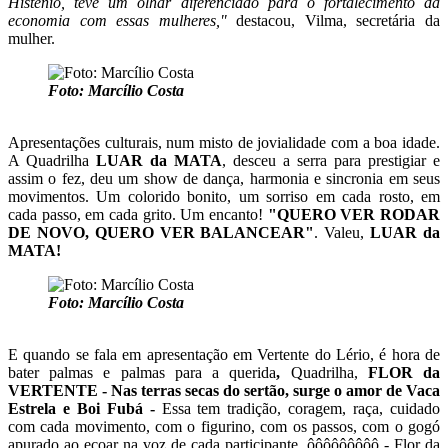
Histênio, teve um olhar diferenciado para o fortalecimento da
economia com essas mulheres,"
destacou, Vilma, secretária da
mulher.
Foto: Marcílio Costa
Apresentações culturais, num misto de jovialidade com a boa idade.
A Quadrilha
LUAR da MATA
, desceu a serra para prestigiar e
assim o fez, deu um show de dança, harmonia e sincronia em seus
movimentos. Um colorido bonito, um sorriso em cada rosto, em
cada passo, em cada grito. Um encanto!
"QUERO VER RODAR
DE NOVO, QUERO VER BALANCEAR"
. Valeu,
LUAR da
MATA!
Foto: Marcílio Costa
E quando se fala em apresentação em Vertente do Lério, é hora de
bater palmas e palmas para a querida
,
Quadrilha,
FLOR da
VERTENTE - Nas terras secas do sertão, surge o amor de Vaca
Estrela e Boi Fubá -
Essa tem tradição, coragem, raça, cuidado
com cada movimento, com o figurino, com os passos, com o gogó
apurado ao ecoar na voz de cada participante, ôôôôôôôôô - Flor da