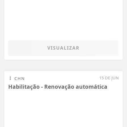
03 DE JUN
POLO
Cidades mais seguras
VISUALIZAR
02 DE JUN
ARRAIÁ
Tradição e Cultura no Arraiá dos Idosos
VISUALIZAR