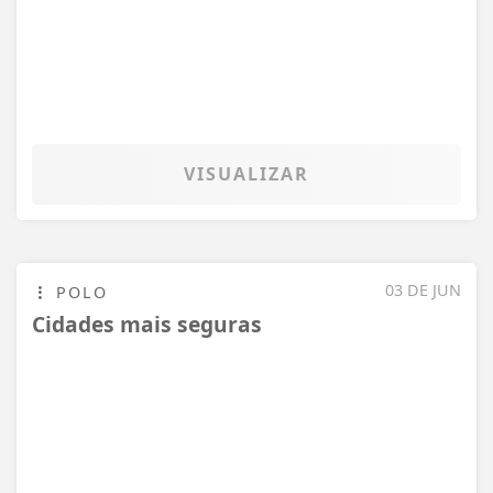
29 DE MAI
LANÇAMENTO
Escritora surubinense lança livro: Rua:
Dr. Estácio Coimbra
VISUALIZAR
27 DE MAI
APRESENTAÇÃO
CIA de Artes NISSI em Surubim