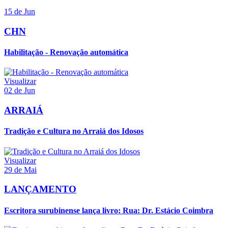
15 de Jun
CHN
Habilitação - Renovação automática
Visualizar
02 de Jun
ARRAIÁ
Tradição e Cultura no Arraiá dos Idosos
Visualizar
29 de Mai
LANÇAMENTO
Escritora surubinense lança livro: Rua: Dr. Estácio Coimbra