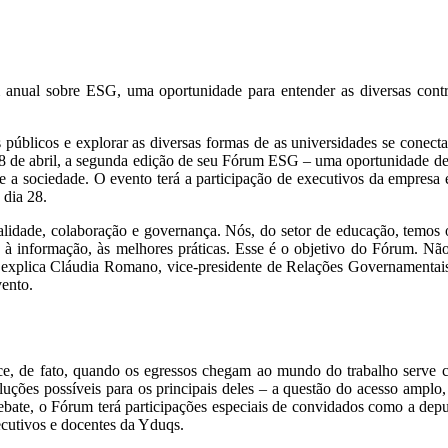
anual sobre ESG, uma oportunidade para entender as diversas contrib
 públicos e explorar as diversas formas de as universidades se cone
a 28 de abril, a segunda edição de seu Fórum ESG – uma oportunidade de
e a sociedade. O evento terá a participação de executivos da empresa 
 dia 28.
dade, colaboração e governança. Nós, do setor de educação, temos o p
 à informação, às melhores práticas. Esse é o objetivo do Fórum. Nã
explica Cláudia Romano, vice-presidente de Relações Governamentais,
vento.
ece, de fato, quando os egressos chegam ao mundo do trabalho serve
soluções possíveis para os principais deles – a questão do acesso amplo
ebate, o Fórum terá participações especiais de convidados como a deput
ecutivos e docentes da Yduqs.