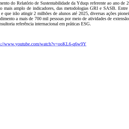
ento do Relatório de Sustentabilidade da Yduqs referente ao ano de 20
nto mais amplo de indicadores, das metodologias GRI e SASB. Entre 
, e que irão atingir 2 milhões de alunos até 2025, diversas ações pion
atendimento a mais de 700 mil pessoas por meio de atividades de exten
nsultoria referência internacional em práticas ESG.
ps://www.youtube.com/watch?v=ooKL6-q6w9Y