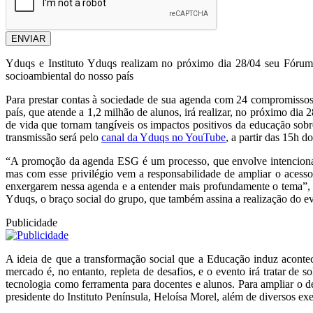
ENVIAR
Yduqs e Instituto Yduqs realizam no próximo dia 28/04 seu Fórum 
socioambiental do nosso país
Para prestar contas à sociedade de sua agenda com 24 compromissos
país, que atende a 1,2 milhão de alunos, irá realizar, no próximo di
de vida que tornam tangíveis os impactos positivos da educação sobr
transmissão será pelo
canal da Yduqs no YouTube
, a partir das 15h do
“A promoção da agenda ESG é um processo, que envolve intencionali
mas com esse privilégio vem a responsabilidade de ampliar o acesso
enxergarem nessa agenda e a entender mais profundamente o tema”, 
Yduqs, o braço social do grupo, que também assina a realização do e
Publicidade
A ideia de que a transformação social que a Educação induz acont
mercado é, no entanto, repleta de desafios, e o evento irá tratar de 
tecnologia como ferramenta para docentes e alunos. Para ampliar o d
presidente do Instituto Península, Heloísa Morel, além de diversos ex