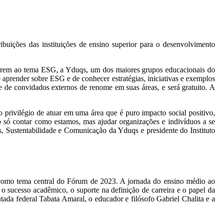
uições das instituições de ensino superior para o desenvolvimento
ctarem ao tema ESG, a Yduqs, um dos maiores grupos educacionais do
 aprender sobre ESG e de conhecer estratégias, iniciativas e exemplos
e de convidados externos de renome em suas áreas, e será gratuito. A
rivilégio de atuar em uma área que é puro impacto social positivo,
o só contar como estamos, mas ajudar organizações e indivíduos a se
 Sustentabilidade e Comunicação da Yduqs e presidente do Instituto
 como tema central do Fórum de 2023. A jornada do ensino médio ao
, o sucesso acadêmico, o suporte na definição de carreira e o papel da
ada federal Tabata Amaral, o educador e filósofo Gabriel Chalita e a