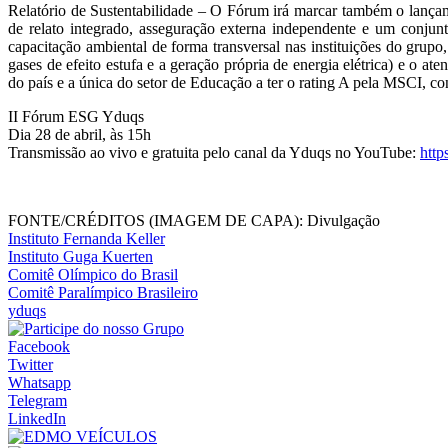
Relatório de Sustentabilidade – O Fórum irá marcar também o lançam
de relato integrado, asseguração externa independente e um conju
capacitação ambiental de forma transversal nas instituições do grupo
gases de efeito estufa e a geração própria de energia elétrica) e o 
do país e a única do setor de Educação a ter o rating A pela MSCI, co
II Fórum ESG Yduqs
Dia 28 de abril, às 15h
Transmissão ao vivo e gratuita pelo canal da Yduqs no YouTube:
htt
FONTE/CRÉDITOS (IMAGEM DE CAPA):
Divulgação
Instituto Fernanda Keller
Instituto Guga Kuerten
Comitê Olímpico do Brasil
Comitê Paralímpico Brasileiro
yduqs
Facebook
Twitter
Whatsapp
Telegram
LinkedIn