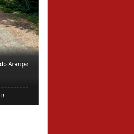
 do Araripe
AR