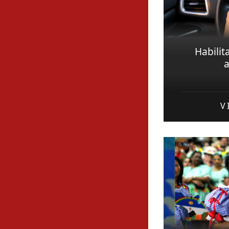
Habilit
V