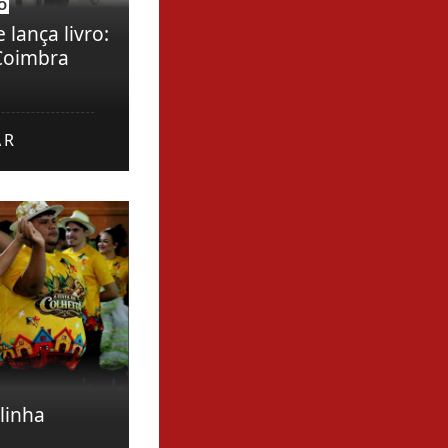
O
 lança livro:
 Coimbra
AR
linha