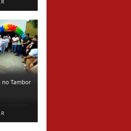
AR
a no Tambor
AR