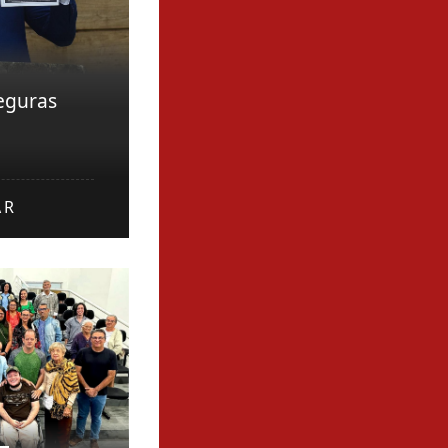
eguras
AR