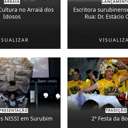
ARRAIÁ
LANÇAMENT
Cultura no Arraiá dos
Escritora surubinense
Idosos
Rua: Dr. Estácio
ISUALIZAR
VISUALIZ
PRESENTAÇÃO
TRADIÇÃO
es NISSI em Surubim
2ª Festa da Bo