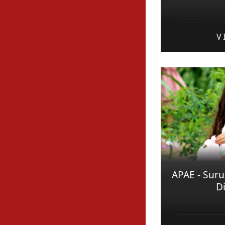
V
APAE - Sur
D