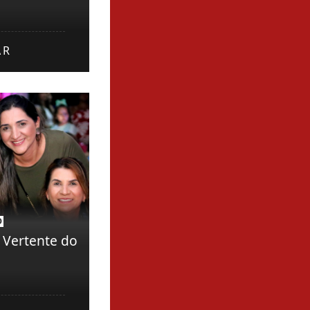
AR
O
 Vertente do