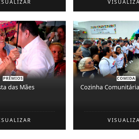
ISUALIZAR
VISUALIZ
PRÊMIOS
COMIDA
sta das Mães
Cozinha Comunitári
ISUALIZAR
VISUALIZ