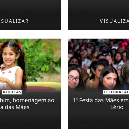
ISUALIZAR
VISUALIZ
ATÍPICAS
CELEBRAÇÃ
ubim, homenagem ao
1ª Festa das Mães em
ia das Mães
Lério