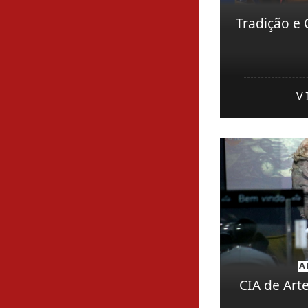
Tradição e 
V
A
CIA de Art