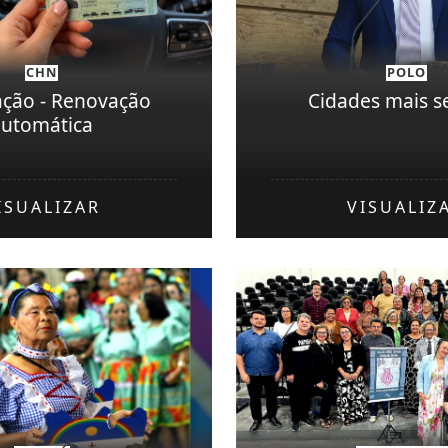
CHN
POLO
ação - Renovação
Cidades mais s
automática
ISUALIZAR
VISUALIZ