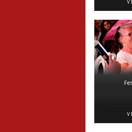
V
Fe
V